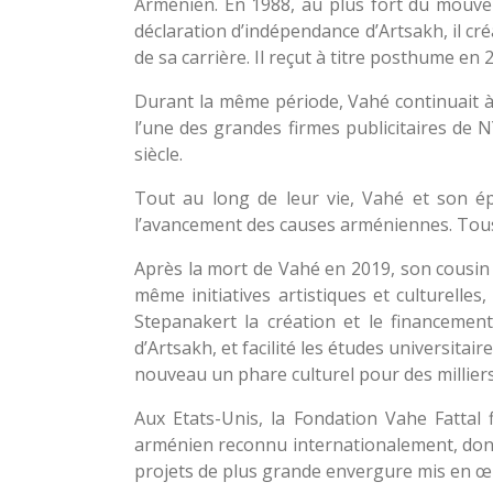
Arménien. En 1988, au plus fort du mouveme
déclaration d’indépendance d’Artsakh, il cré
de sa carrière. Il reçut à titre posthume en
Durant la même période, Vahé continuait à 
l’une des grandes firmes publicitaires de 
siècle.
Tout au long de leur vie, Vahé et son é
l’avancement des causes arméniennes. Tous
Après la mort de Vahé en 2019, son cousin
même initiatives artistiques et culturelle
Stepanakert la création et le financemen
d’Artsakh, et facilité les études universitai
nouveau un phare culturel pour des millier
Aux Etats-Unis, la Fondation Vahe Fattal
arménien reconnu internationalement, dont l
projets de plus grande envergure mis en 