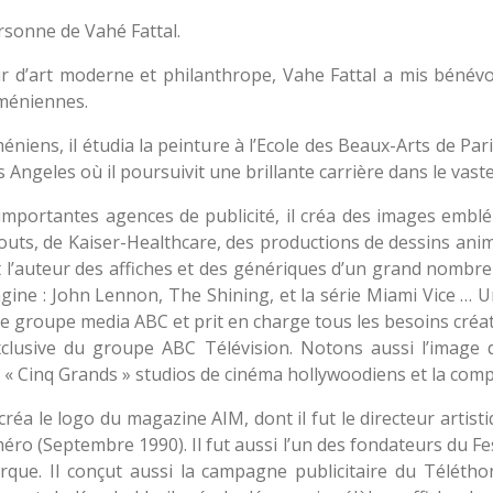
it son nom à la personne de Vahé 
r d’art moderne et philanthrope, Vahe Fattal a mis bénévol
rméniennes.
niens, il étudia la peinture à l’Ecole des Beaux-Arts de Pari
os Angeles où il poursuivit une brillante carrière dans le va
s importantes agences de publicité, il créa des images emb
 Scouts, de Kaiser-Healthcare, des productions de dessins an
t l’auteur des affiches et des génériques d’un grand nombre
ine : John Lennon, The Shining, et la série Miami Vice …
U
re groupe media ABC et prit en charge tous les besoins créati
exclusive du groupe ABC Télévision. Notons aussi
l’image
« Cinq Grands » studios de cinéma hollywoodiens et la compa
créa le logo du magazine AIM, dont il fut le directeur artist
 (Septembre 1990). Il fut aussi l’un des fondateurs du Fe
arque. Il conçut aussi la campagne publicitaire du Télét