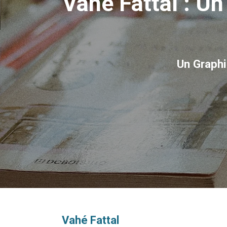
Vahé Fattal : U
Un Graph
Vahé Fattal