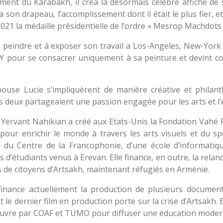
nt du Karabakh, il créa la désormais célèbre affiche de so
a son drapeau, l’accomplissement dont il était le plus fier, 
 2021 la médaille présidentielle de l’ordre « Mesrop Machdots
peindre et à exposer son travail a Los-Angeles, New-York 
NY pour se consacrer uniquement à sa peinture et devint co
pouse Lucie s’impliquèrent de manière créative et phila
 deux partageaient une passion engagée pour les arts et l
Yervant Nahikian a créé aux Etats-Unis la Fondation Vahé Fa
s, pour enrichir le monde à travers les arts visuels et du 
t du Centre de la Francophonie, d’une école d’informatiqu
res d’étudiants venus à Erevan. Elle finance, en outre, la rela
s de citoyens d’Artsakh, maintenant réfugiés en Arménie.
 finance actuellement la production de plusieurs documen
e dernier film en production porte sur la crise d’Artsakh. E
œuvre par COAF et TUMO pour diffuser une éducation moder