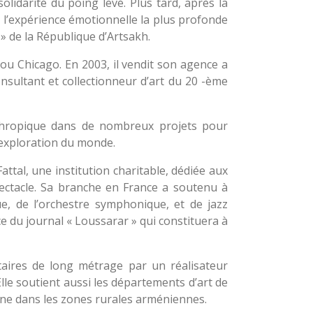
lidarité du poing levé. Plus tard, après la
et l’expérience émotionnelle la plus profonde
 » de la République d’Artsakh.
ou Chicago. En 2003, il vendit son agence a
nsultant et collectionneur d’art du 20 -ème
nthropique dans de nombreux projets pour
’exploration du monde.
ttal, une institution charitable, dédiée aux
spectacle. Sa branche en France a soutenu à
e, de l’orchestre symphonique, et de jazz
nce du journal « Loussarar » qui constituera à
taires de long métrage par un réalisateur
lle soutient aussi les départements d’art de
ne dans les zones rurales arméniennes.