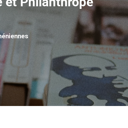
 et Philanthrope
méniennes